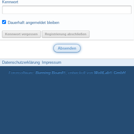
Kennwort
Dauerhaft angemeldet bleiben
Kennwort vergessen
Registrierung abschließen
Datenschutzerklärung
Impressum
Forensoftware:
Burning Board®
, entwickelt von
WoltLab® GmbH