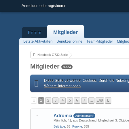
Anmelden oder registrieren
Mitglieder
Forum
Letzte Aktivitäten
Benutzer online
Team-Mitglieder
Mitgli
Notebook G732 Serie
Mitglieder
4.423
Diese Seite verwendet Cookies. Durch die Nutzung 
Weitere Informationen
1
2
3
4
5
6
7
…
148
Adromia
Administrator
Männlich
41
aus Deutschland
Mitglied seit 3. Oktob
Beiträge
63
Punkte
355