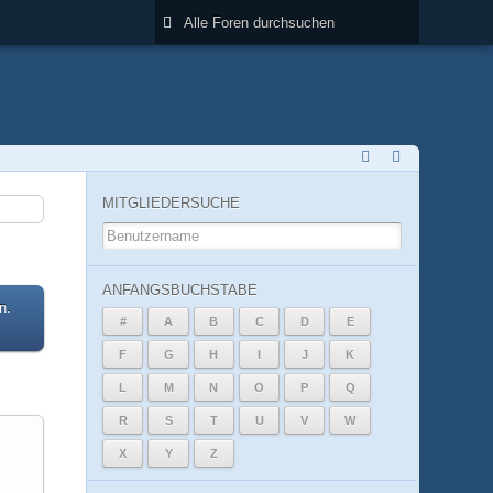
MITGLIEDERSUCHE
ANFANGSBUCHSTABE
n.
#
A
B
C
D
E
F
G
H
I
J
K
L
M
N
O
P
Q
R
S
T
U
V
W
X
Y
Z