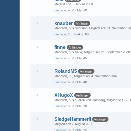
Mitglied seit 5. Januar 2008
Beiträge
9
Punkte
60
knauber
Anfänger
Männlich
aus Saarland
Mitglied seit 23. November 2
Beiträge
10
Punkte
60
finne
Anfänger
Männlich
aus NRW
Mitglied seit 21. September 2008
Beiträge
7
Punkte
45
RolandM5
Anfänger
Männlich
69
Mitglied seit 4. November 2007
Beiträge
6
Punkte
40
XHugoX
Anfänger
Männlich
aus südlich von Hamburg
Mitglied seit 17.
Beiträge
3
Punkte
30
SledgeHammerII
Anfänger
Mitglied seit 7. August 2011
Beiträge
3
Punkte
25