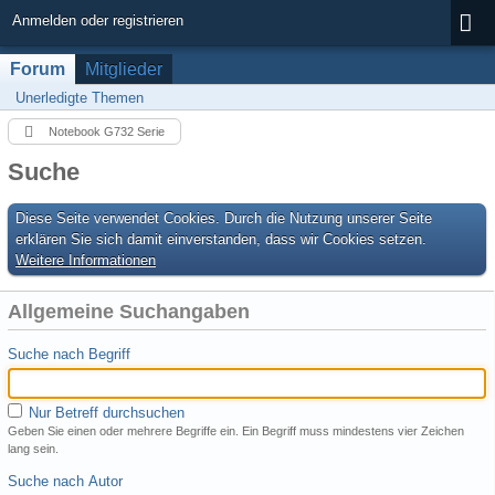
Anmelden oder registrieren
Forum
Mitglieder
Unerledigte Themen
Notebook G732 Serie
Suche
Diese Seite verwendet Cookies. Durch die Nutzung unserer Seite
erklären Sie sich damit einverstanden, dass wir Cookies setzen.
Weitere Informationen
Allgemeine Suchangaben
Suche nach Begriff
Nur Betreff durchsuchen
Geben Sie einen oder mehrere Begriffe ein. Ein Begriff muss mindestens vier Zeichen
lang sein.
Suche nach Autor