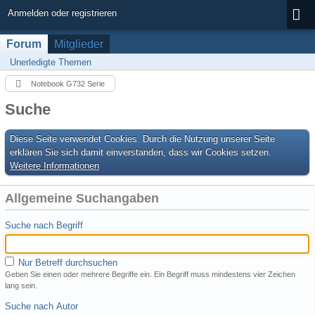
Anmelden oder registrieren
Forum
Mitglieder
Unerledigte Themen
Notebook G732 Serie
Suche
Diese Seite verwendet Cookies. Durch die Nutzung unserer Seite
erklären Sie sich damit einverstanden, dass wir Cookies setzen.
Weitere Informationen
Allgemeine Suchangaben
Suche nach Begriff
Nur Betreff durchsuchen
Geben Sie einen oder mehrere Begriffe ein. Ein Begriff muss mindestens vier Zeichen
lang sein.
Suche nach Autor