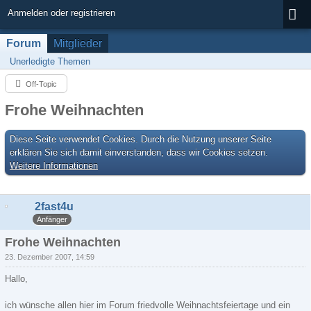
Anmelden oder registrieren
Forum
Mitglieder
Unerledigte Themen
Off-Topic
Frohe Weihnachten
Diese Seite verwendet Cookies. Durch die Nutzung unserer Seite
erklären Sie sich damit einverstanden, dass wir Cookies setzen.
Weitere Informationen
2fast4u
Anfänger
Frohe Weihnachten
23. Dezember 2007, 14:59
Hallo,
ich wünsche allen hier im Forum friedvolle Weihnachtsfeiertage und ein