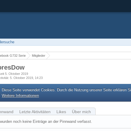
edersuche
ebook G732 Serie
Mitglieder
oresDow
 seit 5. Oktober 2019
tivität
5. Oktober 2019, 14:23
Diese Seite verwendet Cookies. Durch die Nutzung unserer Seite erklären S
Weitere Informationen
nnwand
Letzte Aktivitäten
Likes
Über mich
wurden noch keine Einträge an der Pinnwand verfasst.