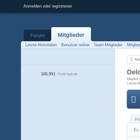
Anmelden oder registrieren
Mitglieder
Forum
Letzte Aktivitäten
Benutzer online
Team-Mitglieder
Mitgli
Not
Del
106.991
Profil-Aufrufe
Mitglied
Letzte Ak
Pi
Es 