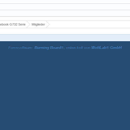
ebook G732 Serie
Mitglieder
Forensoftware:
Burning Board®
, entwickelt von
WoltLab® GmbH